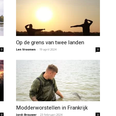
Op de grens van twee landen
Len Vroomen
-
19 april 2024
0
0
Modderworstellen in Frankrijk
Jordi Brouwer
-
23 februari 2024
0
0