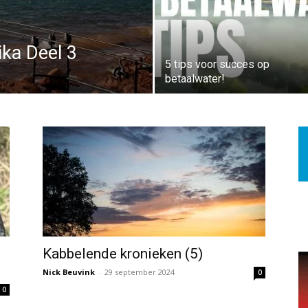
ika Deel 3
5 tips voor succes op
betaalwater!
Kabbelende kronieken (5)
Nick Beuvink
-
29 september 2024
0
0