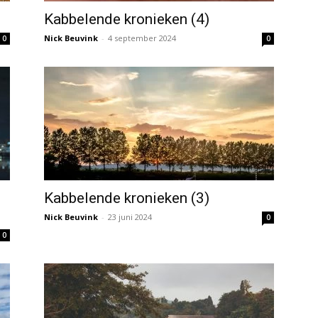
Kabbelende kronieken (4)
Nick Beuvink
-
4 september 2024
0
0
Kabbelende kronieken (3)
Nick Beuvink
-
23 juni 2024
0
0