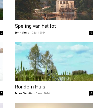
Speling van het lot
John Smit
-
2 juni 2024
0
0
Rondom Huis
Mike Gerrits
-
5 mei 2024
0
0