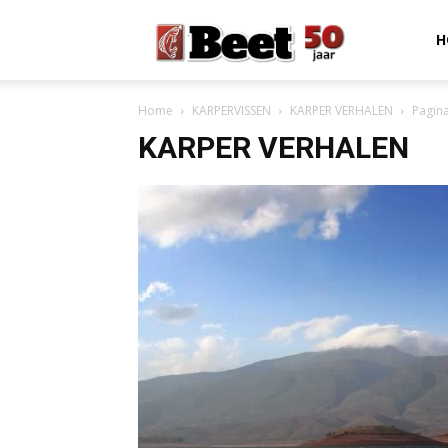
Beet
H
Home
KARPERVISSEN
KARPER VERHALEN
Pagina
Magazine
KARPER VERHALEN