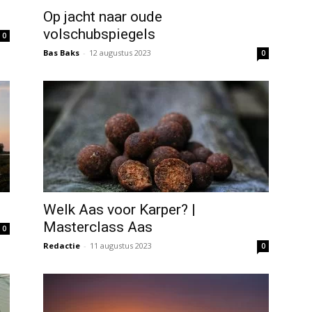
Op jacht naar oude
volschubspiegels
0
Bas Baks
-
12 augustus 2023
0
Welk Aas voor Karper? |
Masterclass Aas
0
Redactie
-
11 augustus 2023
0