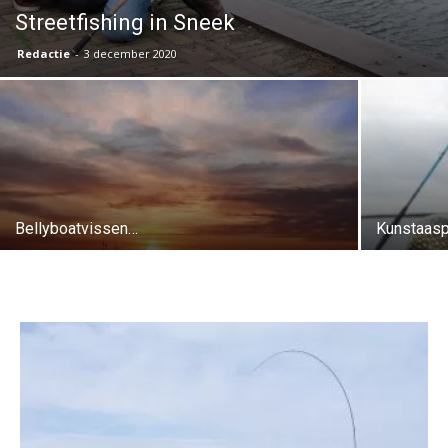
Streetfishing in Sneek
Redactie
-
3 december 2020
Bellyboatvissen…
Kunstaasp