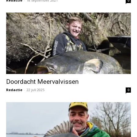
Redactie
-
18 september 2021
0
Doordacht Meervalvissen
Redactie
-
22 juli 2025
0