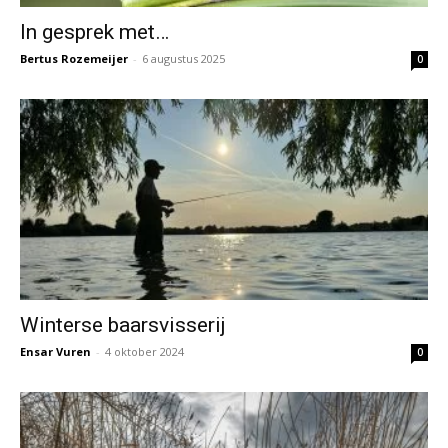
In gesprek met…
Bertus Rozemeijer
-
6 augustus 2025
0
Winterse baarsvisserij
Ensar Vuren
-
4 oktober 2024
0