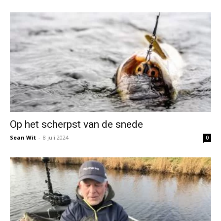
Op het scherpst van de snede
Sean Wit
-
8 juli 2024
0