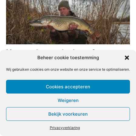
Meters maken met doodaas – 2
Beheer cookie toestemming
Raymond Hakkert
-
8 maart 2025
0
Wij gebruiken cookies om onze website en onze service te optimaliseren.
Cookies accepteren
Weigeren
Bekijk voorkeuren
Privacyverklaring