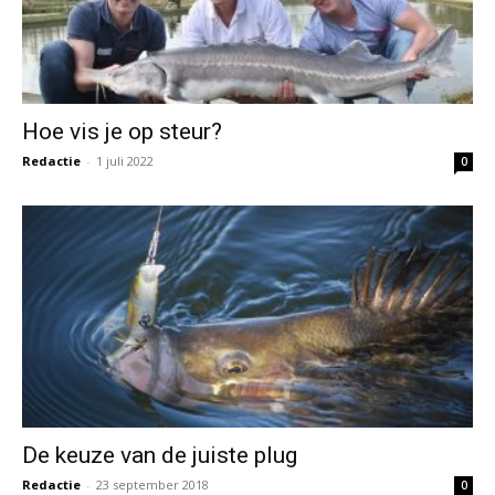
Hoe vis je op steur?
Redactie
-
1 juli 2022
0
De keuze van de juiste plug
Redactie
-
23 september 2018
0