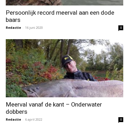
Persoonlijk record meerval aan een dode
baars
Redactie
-
16 juni 2020
0
Meerval vanaf de kant – Onderwater
dobbers
Redactie
-
6 april 2022
0