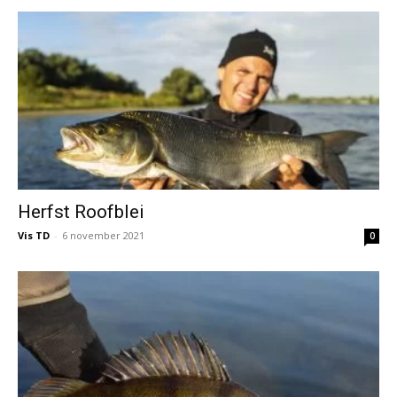
Herfst Roofblei
Vis TD
-
6 november 2021
0