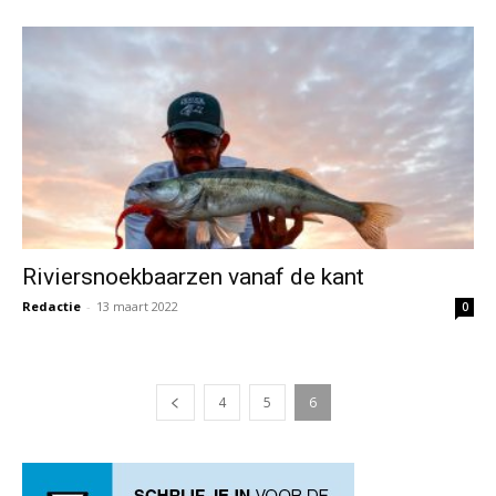
Riviersnoekbaarzen vanaf de kant
Redactie
-
13 maart 2022
0
4
5
6