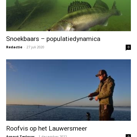
Snoekbaars – populatiedynamica
Redactie
-
27 juli 2020
0
Roofvis op het Lauwersmeer
Arnout Terlouw
-
1 december 2022
0