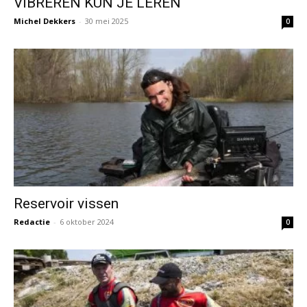
VIBREREN KUN JE LEREN
Michel Dekkers
-
30 mei 2025
0
Reservoir vissen
Redactie
-
6 oktober 2024
0