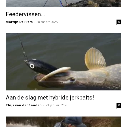
Feedervissen…
Martijn Dekkers
-
28 maart 2025
0
Aan de slag met hybride jerkbaits!
Thijs van der Sanden
-
23 januari 2026
0