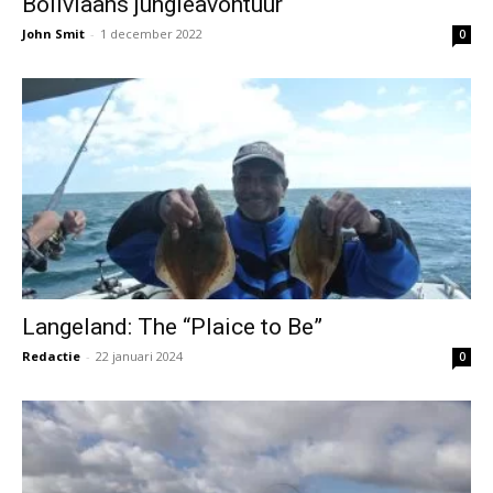
Boliviaans jungleavontuur
John Smit
-
1 december 2022
0
Langeland: The “Plaice to Be”
Redactie
-
22 januari 2024
0