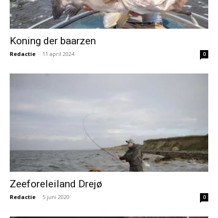
Koning der baarzen
Redactie
-
11 april 2024
0
Zeeforeleiland Drejø
Redactie
-
5 juni 2020
0