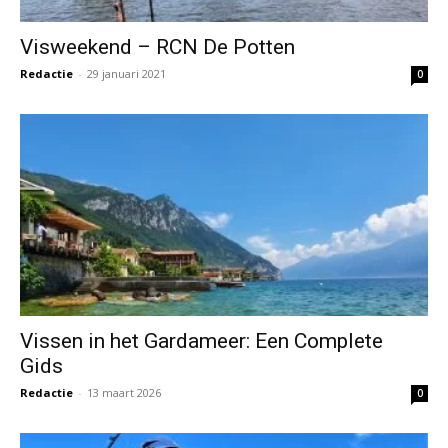
Visweekend – RCN De Potten
Redactie
-
29 januari 2021
0
Vissen in het Gardameer: Een Complete
Gids
Redactie
-
13 maart 2026
0