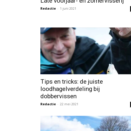
Late voorjaar- en zomervisserij
Redactie
-
1 juni 2021
Tips en tricks: de juiste
loodhagelverdeling bij
dobbervissen
Redactie
-
22 mei 2021