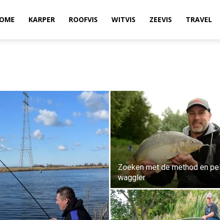
OME
KARPER
ROOFVIS
WITVIS
ZEEVIS
TRAVEL
Zoeken met de method en pel
waggler