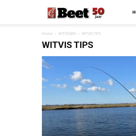
Beet
H
Home
WITVISSEN
WITVIS TIPS
Magazine
WITVIS TIPS