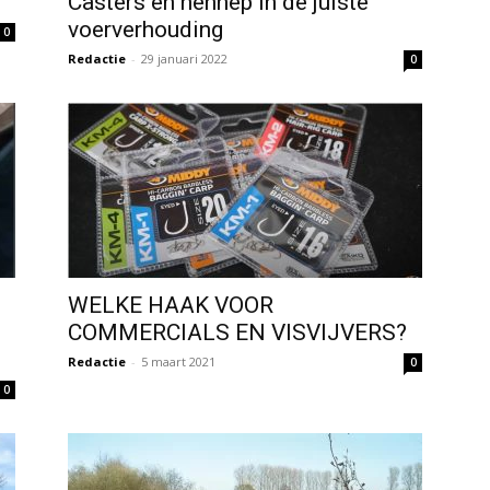
Casters en hennep in de juiste
voerverhouding
0
Redactie
-
29 januari 2022
0
WELKE HAAK VOOR
COMMERCIALS EN VISVIJVERS?
Redactie
-
5 maart 2021
0
0