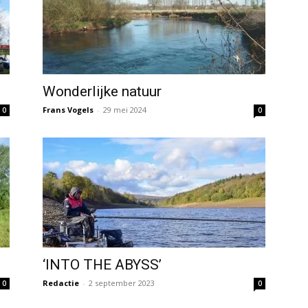
Wonderlijke natuur
Frans Vogels
-
29 mei 2024
0
0
‘INTO THE ABYSS’
Redactie
-
2 september 2023
0
0