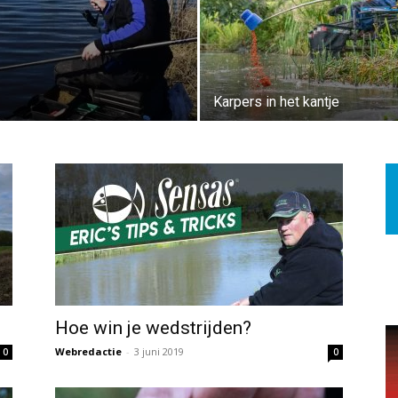
Karpers in het kantje
Hoe win je wedstrijden?
Webredactie
-
3 juni 2019
0
0