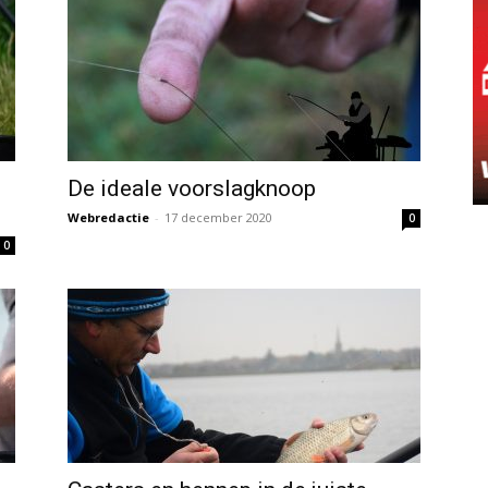
De ideale voorslagknoop
Webredactie
-
17 december 2020
0
0