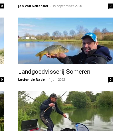
Jan van Schendel
-
15 september 2020
0
0
Landgoedvisserij Someren
Lucien de Rade
-
1 juni 2022
0
0