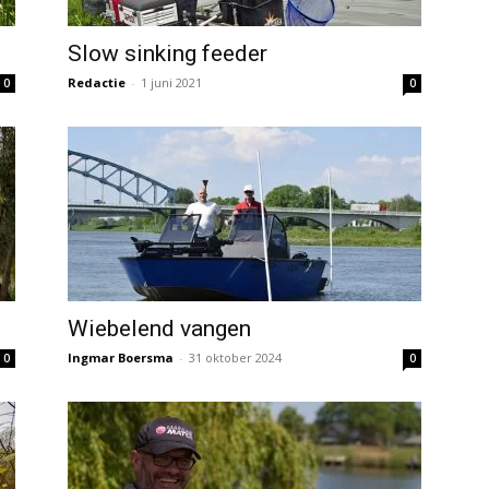
Slow sinking feeder
Redactie
-
1 juni 2021
0
0
Wiebelend vangen
Ingmar Boersma
-
31 oktober 2024
0
0