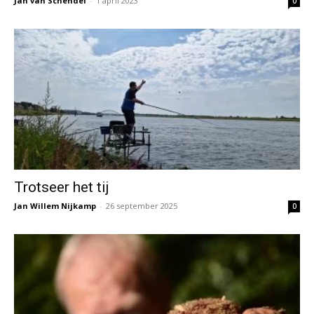
Jan van Schendel
-
1 april 2023
0
Trotseer het tij
Jan Willem Nijkamp
-
26 september 2025
0