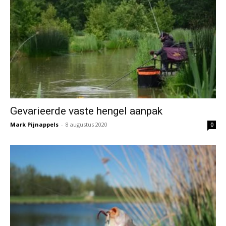
Gevarieerde vaste hengel aanpak
Mark Pijnappels
-
8 augustus 2020
0