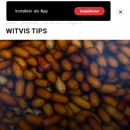
×
Installeer als App
Installeren
Home
WITVISSEN
WITVIS TIPS
Pagina 3
WITVIS TIPS