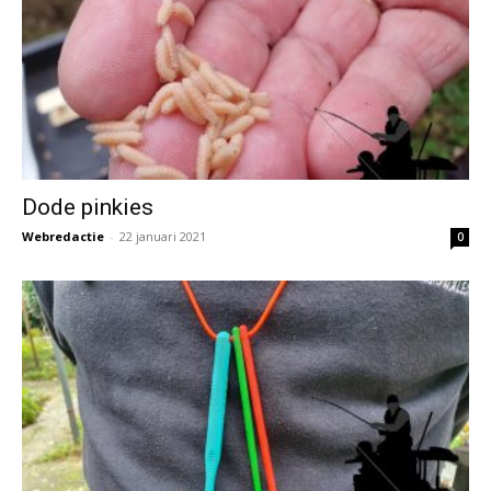
Dode pinkies
Webredactie
-
22 januari 2021
0