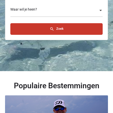
Waar wil je heen?
Zoek
Populaire Bestemmingen