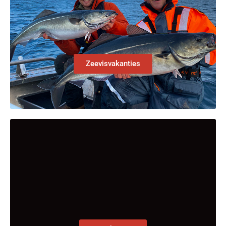
Zeevisvakanties