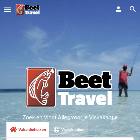
Zoek en Vindt Alles voor je Visvakantie
Vakantiehuizen
Visvakanties