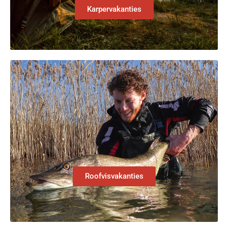
Karpervakanties
Roofvisvakanties