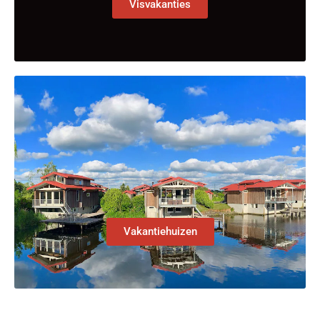
Visvakanties
Vakantiehuizen