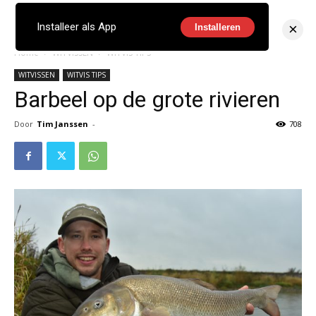
×
Installeer als App
Installeren
Home
WITVISSEN
WITVIS TIPS
WITVISSEN
WITVIS TIPS
Barbeel op de grote rivieren
Door
Tim Janssen
-
708