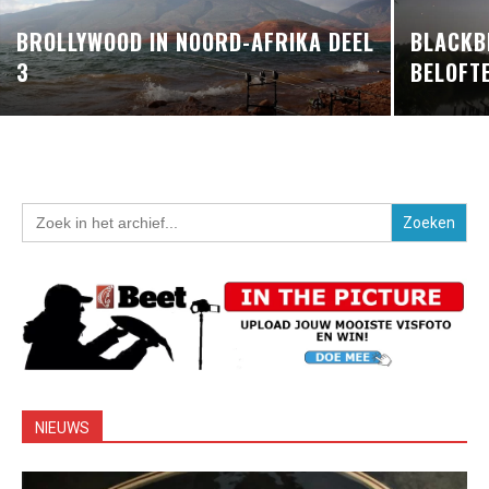
BROLLYWOOD IN NOORD-AFRIKA DEEL
BLACKB
3
BELOFT
Zoek
naar:
NIEUWS