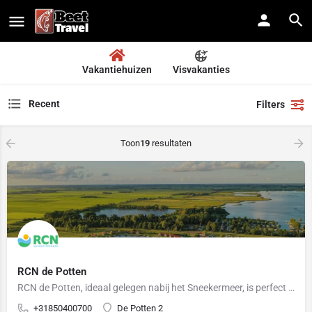
Vakantiehuizen
Visvakanties
Recent
Filters
Toon
19
resultaten
RCN de Potten
RCN de Potten, ideaal gelegen nabij het Sneekermeer, is perfect voor een visvakantie in het Friese…
+31850400700
De Potten 2