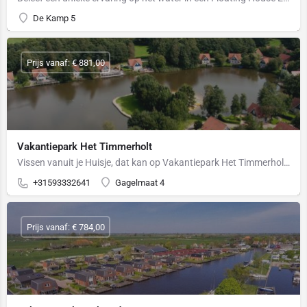
De Kamp 5
Prijs vanaf: € 881,00
Vakantiepark Het Timmerholt
Vissen vanuit je Huisje, dat kan op Vakantiepark Het Timmerholt Boek op Timmerholt uw visvakantie met vele…
+31593332641
Gagelmaat 4
Prijs vanaf: € 784,00