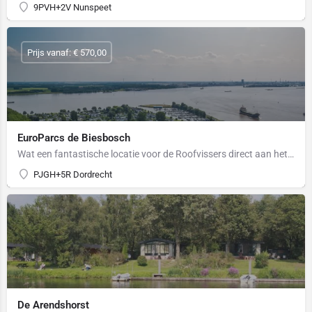
9PVH+2V Nunspeet
Prijs vanaf: € 570,00
EuroParcs de Biesbosch
Wat een fantastische locatie voor de Roofvissers direct aan het Hollandsdiep en het Haringvliet en op…
PJGH+5R Dordrecht
De Arendshorst