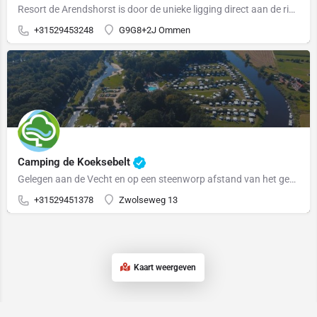
Resort de Arendshorst is door de unieke ligging direct aan de rivier de Vecht, een waar paradijs voor…
+31529453248
G9G8+2J Ommen
Camping de Koeksebelt
Gelegen aan de Vecht en op een steenworp afstand van het gezellige stadje Ommen, is het goed toeven op de…
+31529451378
Zwolseweg 13
Kaart weergeven