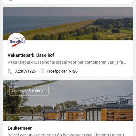
Vakantiepark IJsselhof
Vakantiepark IJsselhof is ideaal voor het combineren van je familievakantie met vissen! Gelegen midden in het…
0228591926
Proefpolder 4-720
Prijs vanaf: € 860,00
Leukermeer
Beleef een unieke ervaring óp het water in een Floating House Een onvergetelijke vakantie aan het water,…