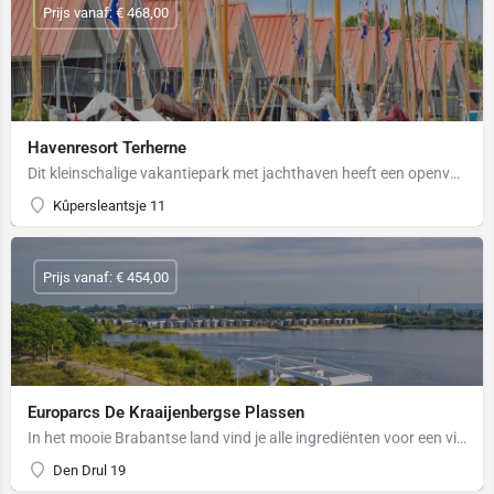
Prijs vanaf: € 468,00
Havenresort Terherne
Dit kleinschalige vakantiepark met jachthaven heeft een openverbinding met het Sneekermeer, ideaal voor de…
Kûpersleantsje 11
Prijs vanaf: € 454,00
Europarcs De Kraaijenbergse Plassen
In het mooie Brabantse land vind je alle ingrediënten voor een visvakantie of een familievakantie met…
Den Drul 19