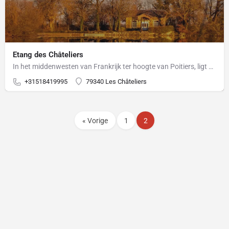
Etang des Châteliers
In het middenwesten van Frankrijk ter hoogte van Poitiers, ligt een prachtig 30 hectare groot domein met…
+31518419995
79340 Les Châteliers
« Vorige
1
2