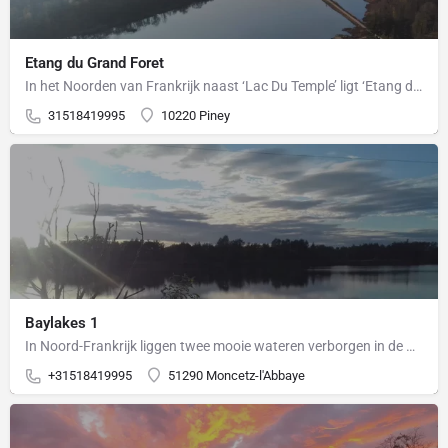
Etang du Grand Foret
In het Noorden van Frankrijk naast ‘Lac Du Temple’ ligt ‘Etang du Grand Foret’ in het schitterende…
31518419995
10220 Piney
Baylakes 1
In Noord-Frankrijk liggen twee mooie wateren verborgen in de Champagne regio. Tussen alle wateren die daar…
+31518419995
51290 Moncetz-l'Abbaye