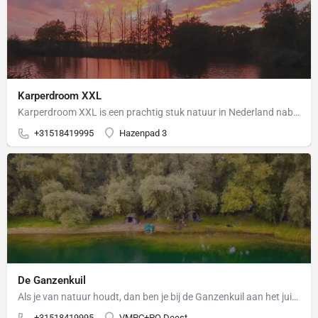
Karperdroom XXL
Karperdroom XXL is een prachtig stuk natuur in Nederland nabij Didam. Het is ook wel bekend als Carpe Diem.…
+31518419995
Hazenpad 3
De Ganzenkuil
Als je van natuur houdt, dan ben je bij de Ganzenkuil aan het juiste adres. Op dit water zijn namelijk geen…
+31518419995
VMPC+PQ Deest