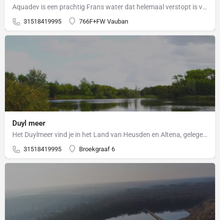
Aquadev is een prachtig Frans water dat helemaal verstopt is voor de buitenwereld. Wanneer je bij de…
31518419995
766F+FW Vauban
Duyl meer
Het Duylmeer vind je in het Land van Heusden en Altena, gelegen in het plaatsje Almkerk, provincie Noord…
31518419995
Broekgraaf 6