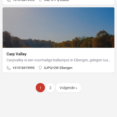
Carp Valley
Carpvalley is een voormalige ballastput in Eibergen, gelegen tussen Winterswijk en Neede, midden in de…
+31518419995
3JPQ+2W Eibergen
1
2
Volgende »