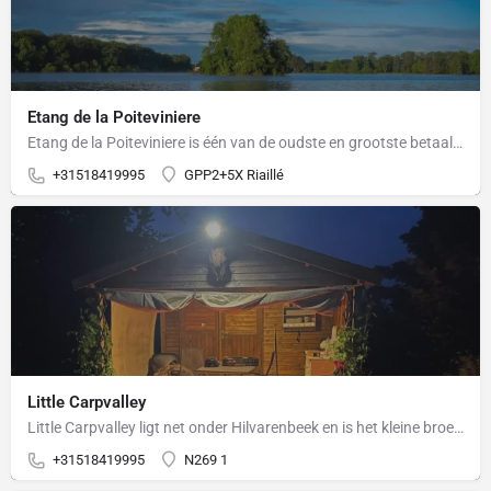
Etang de la Poiteviniere
Etang de la Poiteviniere is één van de oudste en grootste betaalwateren van Frankrijk. het meer van 80ha is…
+31518419995
GPP2+5X Riaillé
Little Carpvalley
Little Carpvalley ligt net onder Hilvarenbeek en is het kleine broertje van Carpvalley. Eigenaar Ad Brak…
+31518419995
N269 1