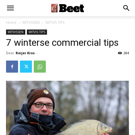
Home
WITVISSEN
WITVIS TIPS
WITVISSEN
WITVIS TIPS
7 winterse commercial tips
Door
Reijer Kros
-
284