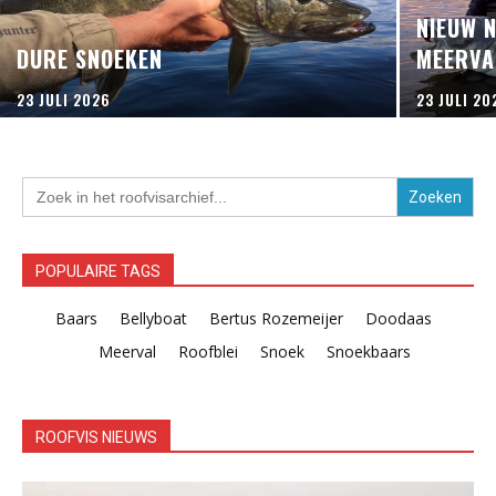
NIEUW 
DURE SNOEKEN
MEERVA
23 JULI 2026
23 JULI 20
Zoek
naar:
POPULAIRE TAGS
Baars
Bellyboat
Bertus Rozemeijer
Doodaas
Meerval
Roofblei
Snoek
Snoekbaars
ROOFVIS NIEUWS