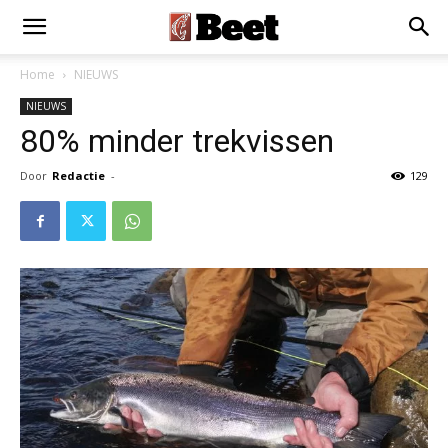
Home
NIEUWS
NIEUWS
80% minder trekvissen
Door
Redactie
-
129