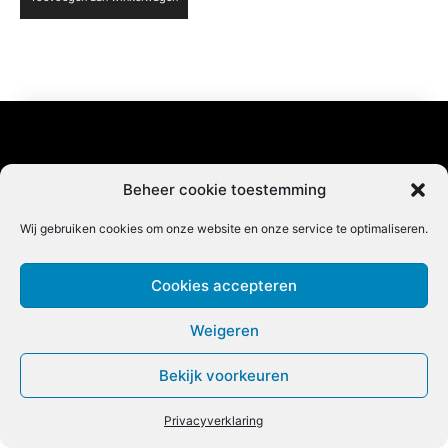
Adverteren |
Contact |
Startpagina |
Beheer cookie toestemming
Nieuwsbrief inschrijven |
Partner content
Wij gebruiken cookies om onze website en onze service te optimaliseren.
Cookies accepteren
Weigeren
COPYRIGHT @BEET MAGAZINE
Bekijk voorkeuren
Privacyverklaring