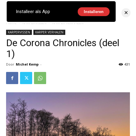
×
Installeer als App
Installeren
Home
KARPERVISSEN
KARPER VERHALEN
KARPERVISSEN
KARPER VERHALEN
De Corona Chronicles (deel
1)
Door
Michel Kemp
-
431