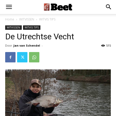
×
Installeer als App
Installeren
Home
WITVISSEN
WITVIS TIPS
WITVISSEN
WITVIS TIPS
De Utrechtse Vecht
Door
Jan van Schendel
-
515