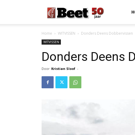
Beet
H
Home
WITVISSEN
Donders Deens Dobbervissen
Magazine
WITVISSEN
Donders Deens 
Door
Kristian Sloof
-