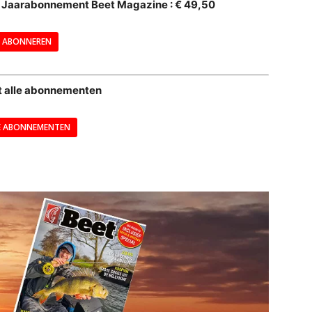
al Jaarabonnement Beet Magazine : € 49,50
---
ABONNEREN
--
t alle abonnementen
E ABONNEMENTEN
---