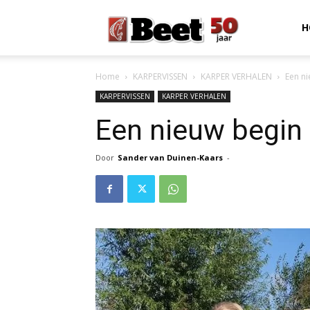
Beet
H
Home
KARPERVISSEN
KARPER VERHALEN
Een n
Magazine
KARPERVISSEN
KARPER VERHALEN
Een nieuw begin
Door
Sander van Duinen-Kaars
-