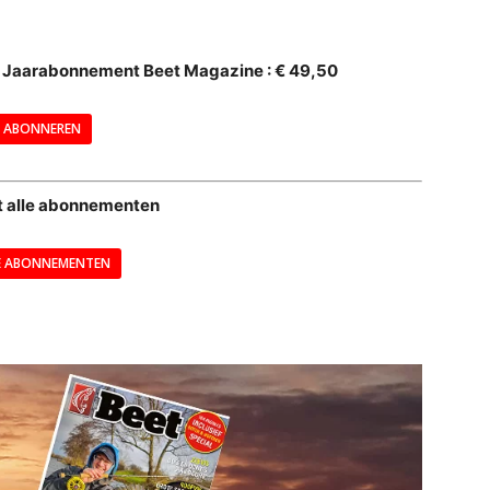
--
al Jaarabonnement Beet Magazine : € 49,50
---
ABONNEREN
--
t alle abonnementen
E ABONNEMENTEN
---