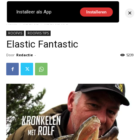
×
Installeer als App
Installeren
Home
ROOFVIS
ROOFVIS TIPS
ROOFVIS
ROOFVIS TIPS
Elastic Fantastic
Door
Redactie
-
5239