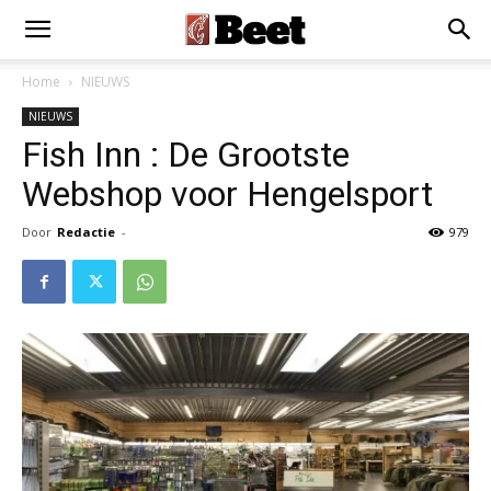
×
Installeer als App
Installeren
Home
NIEUWS
NIEUWS
Fish Inn : De Grootste
Webshop voor Hengelsport
Door
Redactie
-
979