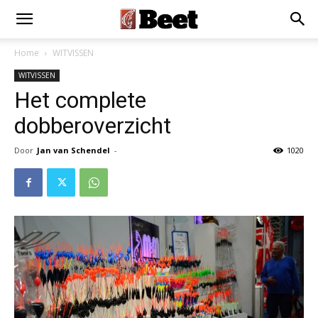
Home
WITVISSEN
WITVISSEN
Het complete
dobberoverzicht
Door
Jan van Schendel
-
1020