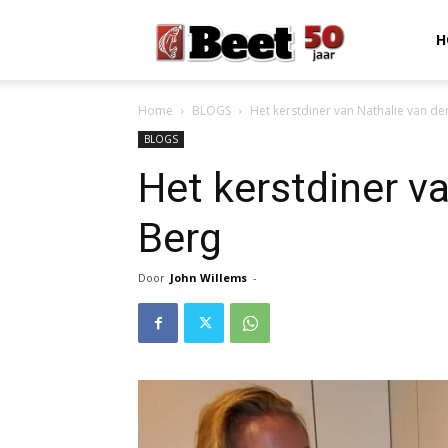
Beet
H
Home
BLOGS
Het kerstdiner van Nathalie van de
Magazine
BLOGS
Het kerstdiner v
Berg
Door
John Willems
-