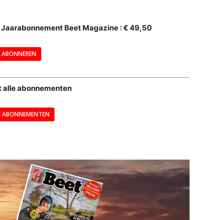
--
al Jaarabonnement Beet Magazine : € 49,50
---
ABONNEREN
--
t alle abonnementen
E ABONNEMENTEN
---