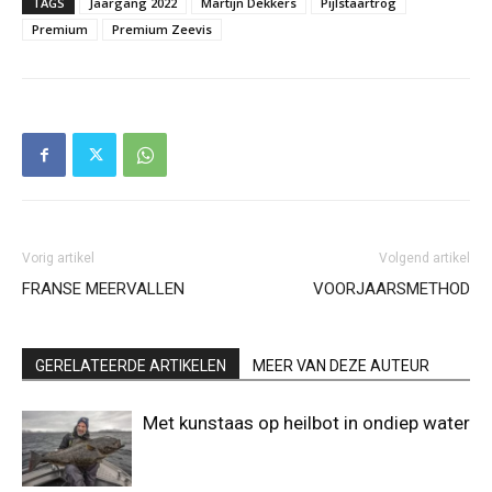
TAGS
Jaargang 2022
Martijn Dekkers
Pijlstaartrog
Premium
Premium Zeevis
Vorig artikel
Volgend artikel
FRANSE MEERVALLEN
VOORJAARSMETHOD
GERELATEERDE ARTIKELEN
MEER VAN DEZE AUTEUR
Met kunstaas op heilbot in ondiep water