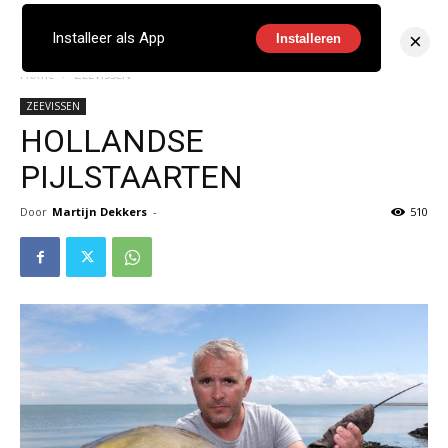
×
Installeer als App
Installeren
Home
ZEEVISSEN
ZEEVISSEN
HOLLANDSE
PIJLSTAARTEN
Door
Martijn Dekkers
-
510