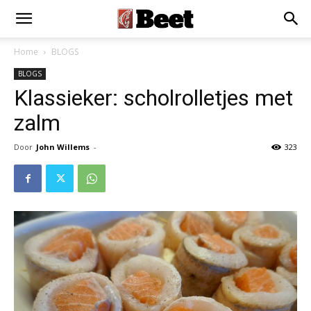
Home
BLOGS
BLOGS
Klassieker: scholrolletjes met
zalm
Door
John Willems
-
323