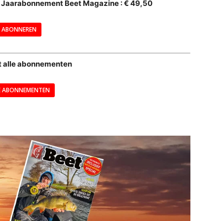
al Jaarabonnement Beet Magazine : € 49,50
---
ABONNEREN
--
t alle abonnementen
E ABONNEMENTEN
---