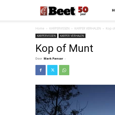
Beet
H
Home
KARPERVISSEN
KARPER VERHALEN
Kop o
Magazine
KARPERVISSEN
KARPER VERHALEN
Kop of Munt
Door
Mark Pansar
-