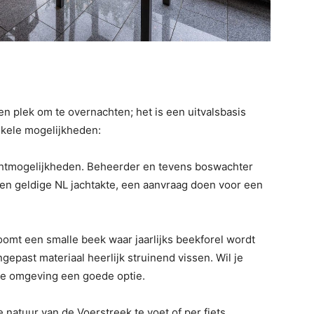
n plek om te overnachten; het is een uitvalsbasis
enkele mogelijkheden:
chtmogelijkheden. Beheerder en tevens boswachter
en geldige NL jachtakte, een aanvraag doen voor een
omt een smalle beek waar jaarlijks beekforel wordt
gepast materiaal heerlijk struinend vissen. Wil je
n de omgeving een goede optie.
 natuur van de Voerstreek te voet of per fiets.