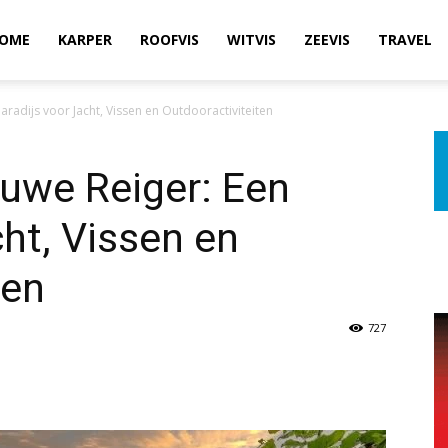
OME
KARPER
ROOFVIS
WITVIS
ZEEVIS
TRAVEL
radijs voor Jacht, Vissen en Outdooractiviteiten
uwe Reiger: Een
cht, Vissen en
ten
727