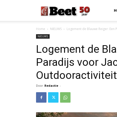
Beet
H
Home
NIEUWS
Logement de Blauwe Reiger: Een Pa
Magazine
NIEUWS
Logement de Bla
Paradijs voor Ja
Outdooractivitei
Door
Redactie
-