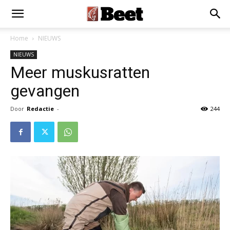
Home
NIEUWS
NIEUWS
Meer muskusratten
gevangen
Door
Redactie
-
244