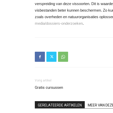
verspreiding van deze vissoorten. Dit is waar
visbestanden beter kunnen beschermen. Zo ku
zoals overheden en natuurorganisaties oplosse
media/dossiers-onderzoeken
.
Vorig artikel
Gratis cursussen
GERELATEERDE ARTIKELEN
MEER VAN DEZ