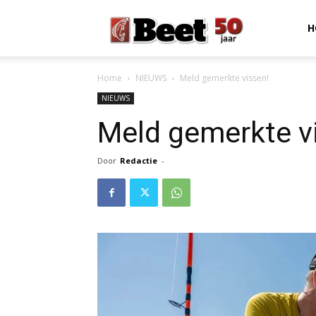
Beet
H
Home
NIEUWS
Meld gemerkte vissen!
Magazine
NIEUWS
Meld gemerkte v
Door
Redactie
-