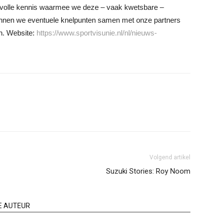
devolle kennis waarmee we deze – vaak kwetsbare –
nnen we eventuele knelpunten samen met onze partners
n. Website:
https://www.sportvisunie.nl/nl/nieuws-
Volgend artikel
Suzuki Stories: Roy Noom
E AUTEUR