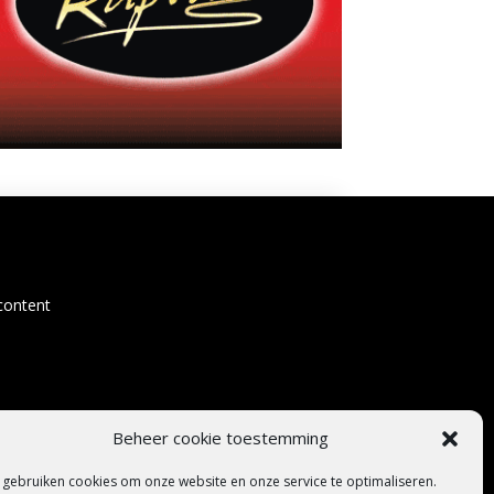
content
Beheer cookie toestemming
 gebruiken cookies om onze website en onze service te optimaliseren.