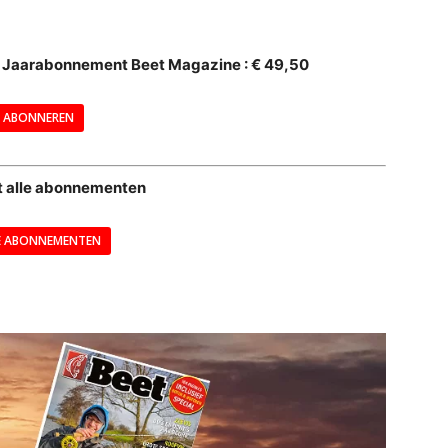
--
al Jaarabonnement Beet Magazine : € 49,50
---
ABONNEREN
--
t alle abonnementen
E ABONNEMENTEN
---