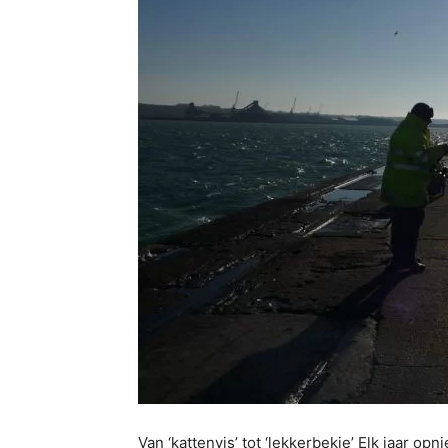
Van ‘kattenvis’ tot ‘lekkerbekje’ Elk jaar o