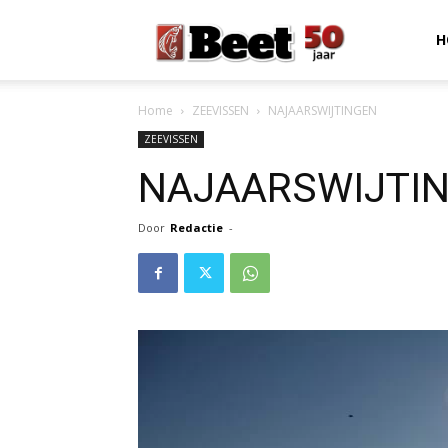
Beet
H
Home
ZEEVISSEN
NAJAARSWIJTINGEN
Magazine
ZEEVISSEN
NAJAARSWIJTI
Door
Redactie
-