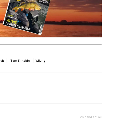
vis
Tom Sintobin
Wijting
Volgend artikel