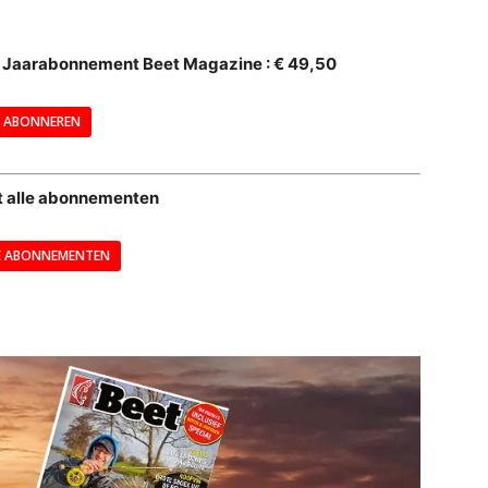
--
al Jaarabonnement Beet Magazine : € 49,50
---
ABONNEREN
--
t alle abonnementen
E ABONNEMENTEN
---