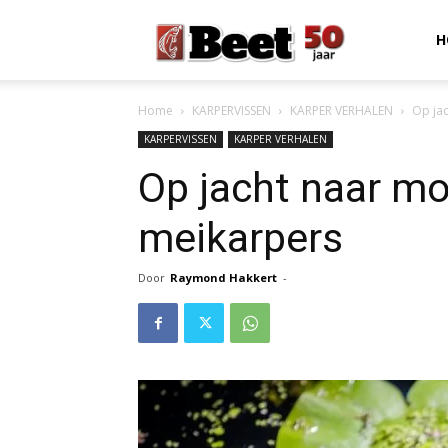
Beet
H
Home
KARPERVISSEN
KARPER VERHALEN
Op ja
Magazine
KARPERVISSEN
KARPER VERHALEN
Op jacht naar m
meikarpers
Door
Raymond Hakkert
-