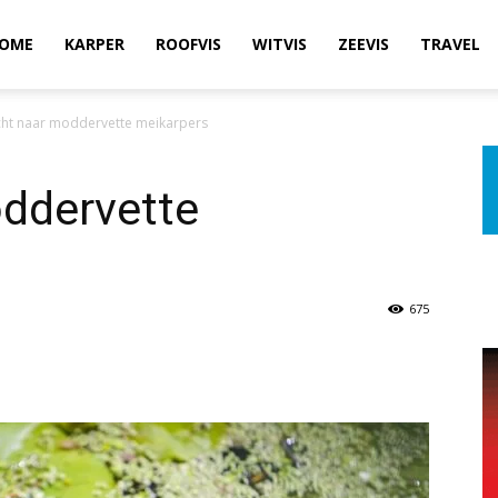
OME
KARPER
ROOFVIS
WITVIS
ZEEVIS
TRAVEL
cht naar moddervette meikarpers
oddervette
675