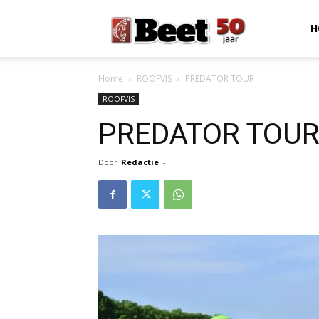
Beet
H
Home
ROOFVIS
PREDATOR TOUR
Magazine
ROOFVIS
PREDATOR TOU
Door
Redactie
-