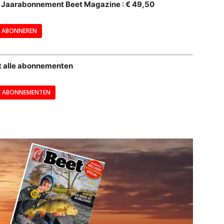
al Jaarabonnement Beet Magazine : € 49,50
---
ABONNEREN
--
t alle abonnementen
E ABONNEMENTEN
---