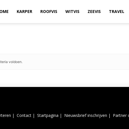
OME
KARPER
ROOFVIS
WITVIS
ZEEVIS
TRAVEL
teria voldoen.
rteren |
Contact |
Startpagina |
Nieuwsbrief inschrijven |
Partner 