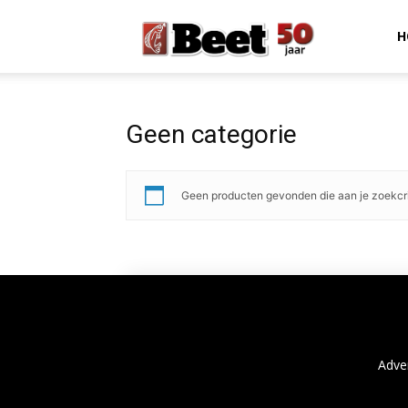
Beet
H
Magazine
Geen categorie
Geen producten gevonden die aan je zoekcri
Adve