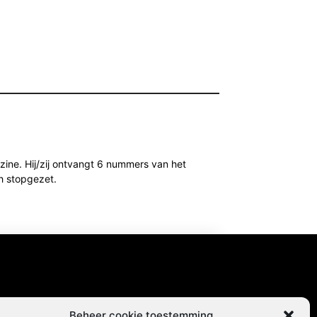
ine. Hij/zij ontvangt 6 nummers van het
h stopgezet.
content
Beheer cookie toestemming