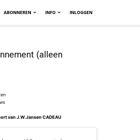
ABONNEREN
INFO
INLOGGEN
nnement (alleen
ten
uws
lsport van J.W.Jansen CADEAU