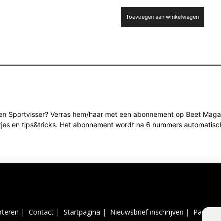
Toevoegen aan winkelwagen
een Sportvisser? Verras hem/haar met een abonnement op Beet Magaz
wtjes en tips&tricks. Het abonnement wordt na 6 nummers automatisc
rteren |
Contact |
Startpagina |
Nieuwsbrief inschrijven |
Partner 