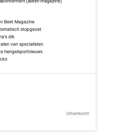
abonnement (alleen magazine)
en Beet Magazine
tomatisch stopgezet
na's dik
kelen van specialisten
ste hengelsportnieuws
icks
Uitverkocht