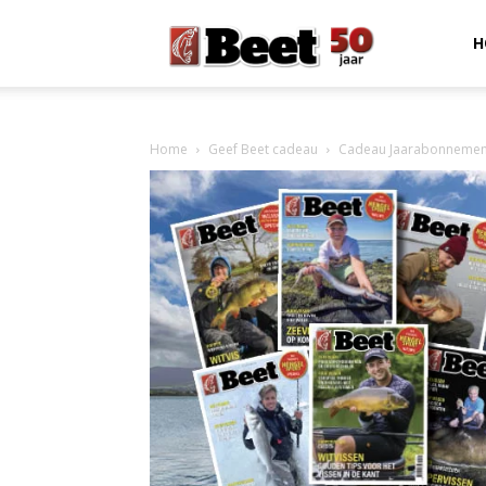
Beet
H
Magazine
Home
Geef Beet cadeau
Cadeau Jaarabonnement