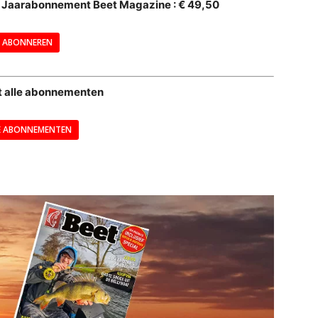
al Jaarabonnement Beet Magazine : € 49,50
---
ABONNEREN
--
t alle abonnementen
E ABONNEMENTEN
---