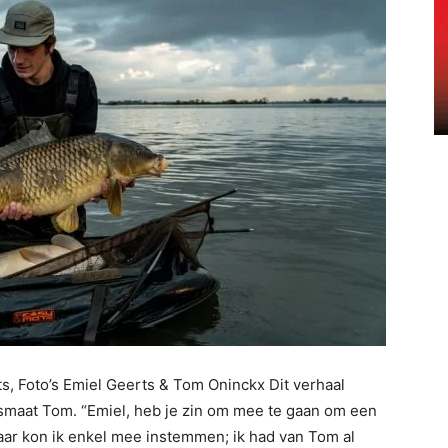
s, Foto’s Emiel Geerts & Tom Oninckx Dit verhaal
vismaat Tom. “Emiel, heb je zin om mee te gaan om een
aar kon ik enkel mee instemmen; ik had van Tom al