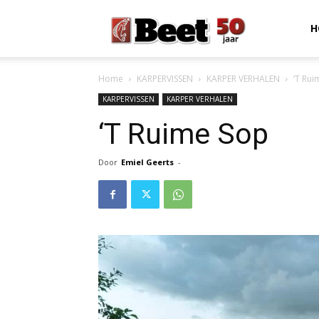
Beet
H
Home
KARPERVISSEN
KARPER VERHALEN
‘T Rui
Magazine
KARPERVISSEN
KARPER VERHALEN
‘T Ruime Sop
Door
Emiel Geerts
-