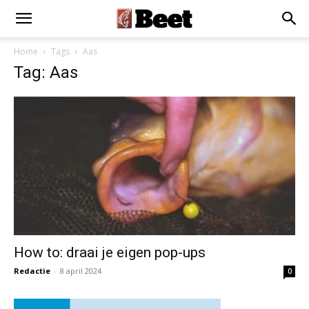
Home
Tags
Aas
Tag: Aas
How to: draai je eigen pop-ups
Redactie
-
8 april 2024
0