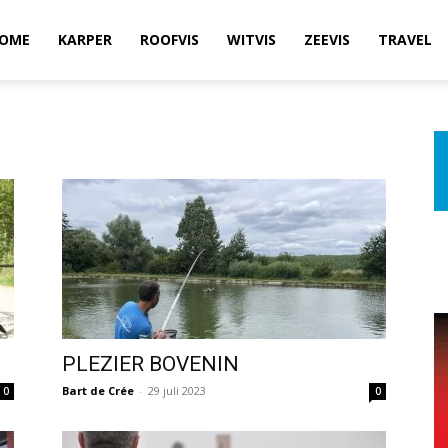
OME
KARPER
ROOFVIS
WITVIS
ZEEVIS
TRAVEL
PLEZIER BOVENIN
Bart de Crée
-
29 juli 2023
0
0