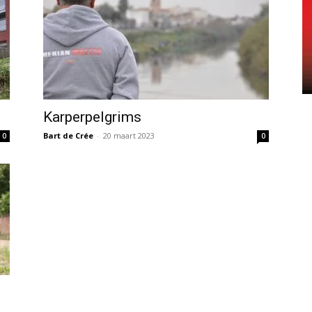
Karperpelgrims
Bart de Crée
-
20 maart 2023
0
0