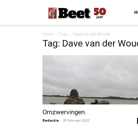
Beet
H
Home
Tags
Dave van der Woude
Magazine
Tag: Dave van der Wou
Omzwervingen
Redactie
-
20 februari 2022