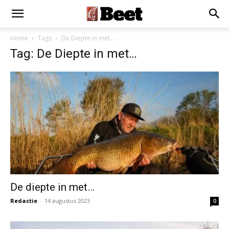
×
Installeer als App
Installeren
Home
Tags
De Diepte in met…
Tag: De Diepte in met…
De diepte in met…
Redactie
-
14 augustus 2023
0