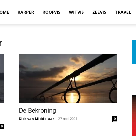
OME
KARPER
ROOFVIS
WITVIS
ZEEVIS
TRAVEL
r
De Bekroning
Dick van Middelaar
-
27 mei 2021
0
0