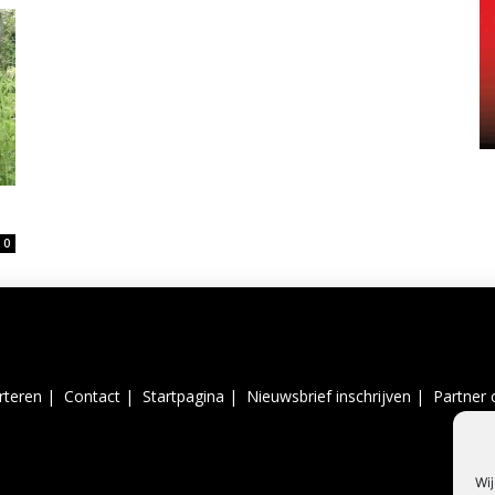
0
rteren |
Contact |
Startpagina |
Nieuwsbrief inschrijven |
Partner 
Wij