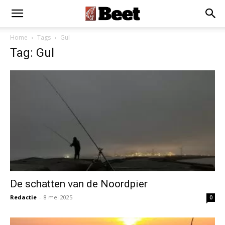
Home
Tags
Gul
Tag: Gul
De schatten van de Noordpier
Redactie
-
8 mei 2025
0