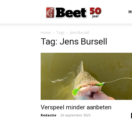
Beet
H
Home
Tags
Jens Bursell
Magazine
Tag: Jens Bursell
Verspeel minder aanbeten
Redactie
-
26 september 2025