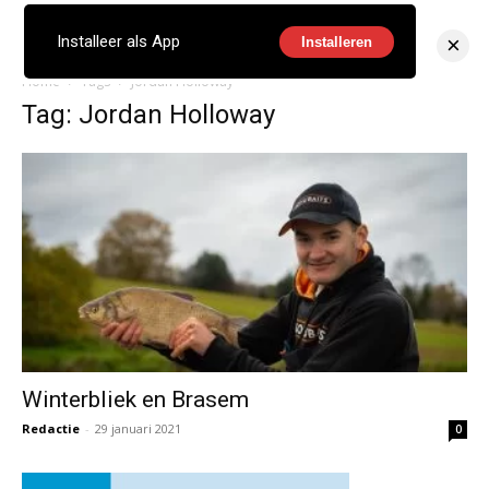
×
Installeer als App
Installeren
Home
Tags
Jordan Holloway
Tag: Jordan Holloway
Winterbliek en Brasem
Redactie
-
29 januari 2021
0