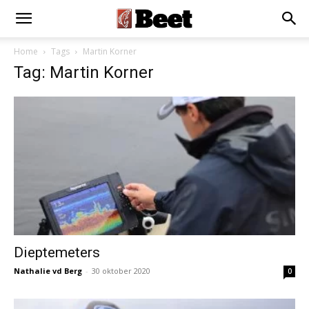
Home
Tags
Martin Korner
Tag: Martin Korner
Dieptemeters
Nathalie vd Berg
-
30 oktober 2020
0