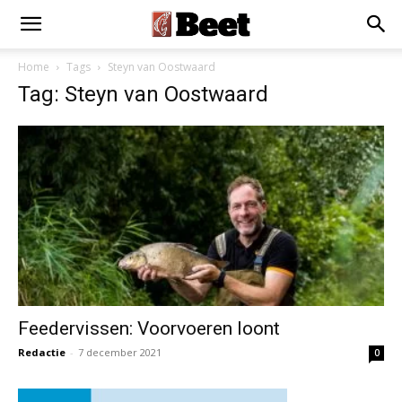
×
Installeer als App
Installeren
Home
Tags
Steyn van Oostwaard
Tag: Steyn van Oostwaard
Feedervissen: Voorvoeren loont
Redactie
-
7 december 2021
0