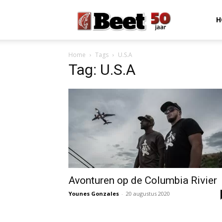
Beet
H
Home
Tags
U.S.A
Magazine
Tag: U.S.A
Avonturen op de Columbia Rivier
Younes Gonzales
-
20 augustus 2020