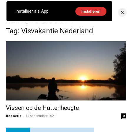
×
Installeer als App
Installeren
Home
Tags
Visvakantie Nederland
Tag: Visvakantie Nederland
Vissen op de Huttenheugte
Redactie
-
14 september 2021
0